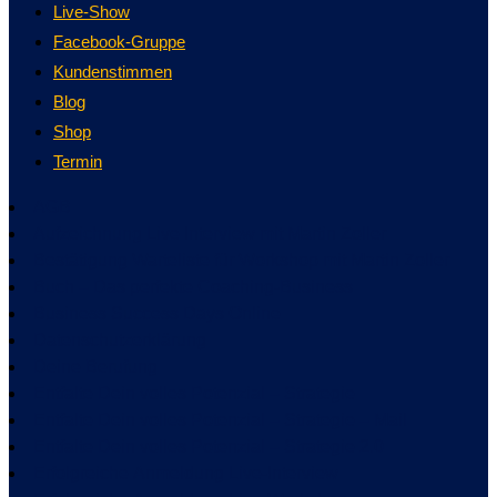
Live-Show
Facebook-Gruppe
Kundenstimmen
Blog
Shop
Termin
AGB
Aufzeichnung Live Interview mit Martin Zoller
Bestätigung Warteliste für Workshop mit Martin Zoller
Buch – Das perfekte Coaching-Business
Business Success Days Online
Datenschutzerklärung
Deine Berufung
Entfalte Dein volles Potenzial – Strategie
Entfalte Dein volles Potenzial – Strategie – Mail
Entfalte Dein volles Potenzial – Strategie 2.0
Erfolgreiche Anmeldung Live-Interview