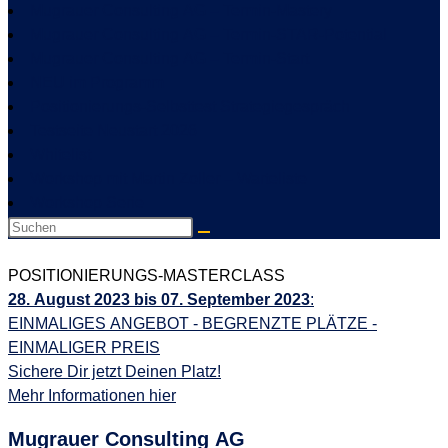
Mugrauer Consulting AG – Termin-Mastery
Mugrauer Consulting AG – Termin-STAR-Potential
Mugrauer Consulting AG – Termin-Start
NEU im Programm
Positionierungs-Selbsttest Strategiegespräch
Testseite Neustart 2026
Whitelist
Workshop mit Martin Zoller – Warteliste
Workshop Serie
POSITIONIERUNGS-MASTERCLASS
28. August 2023 bis 07. September 2023
:
EINMALIGES ANGEBOT - BEGRENZTE PLÄTZE -
EINMALIGER PREIS
Sichere Dir jetzt Deinen Platz!
Mehr Informationen hier
Mugrauer Consulting AG