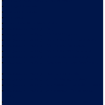
Erfolgreiche Anmeldung Live-Workshop
Erfolgs-Interviews
Facebook Gruppe LP
Impressum
Live Interview mit Martin Zoller
Mugrauer Consulting – Blog
Mugrauer Consulting – BSD 2023 Signout
Mugrauer Consulting – BSD Online Buch-Dankeseite
Mugrauer Consulting – BSD Online Dankeseite
Mugrauer Consulting – BSD Online VIP-Dankeseite
Mugrauer Consulting – BSD-Kundenempfehlungen
Mugrauer Consulting – Business Success Days Online
Kris
Mugrauer Consulting – Dein Glücks-Bundle
Mugrauer Consulting – Job: Ad-Manager (m/w/d)
Mugrauer Consulting – Job: Assistenz Backoffice (m/w/d)
Mugrauer Consulting – Job: Assistenz Social Media
(m/w/d)
Mugrauer Consulting – Job: Grafikdesigner (m/w/d)