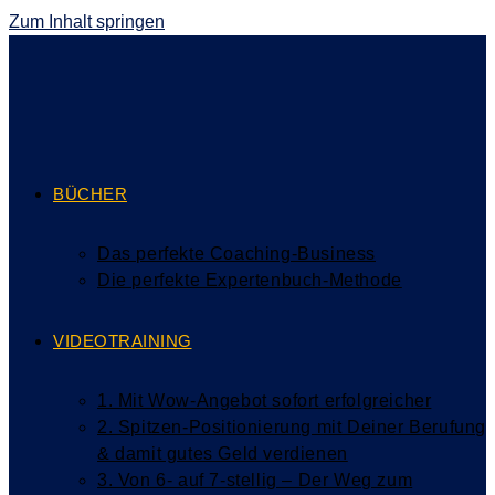
Zum Inhalt springen
BÜCHER
Das perfekte Coaching-Business
Die perfekte Expertenbuch-Methode
VIDEOTRAINING
1. Mit Wow-Angebot sofort erfolgreicher
2. Spitzen-Positionierung mit Deiner Berufung
& damit gutes Geld verdienen
3. Von 6- auf 7-stellig – Der Weg zum