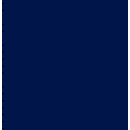
Mugrauer Consulting – Job: Marketing-Coach (m/w/d)
Mugrauer Consulting – Job: Mediengestalter für
Videocontent (m/w/d)
Mugrauer Consulting – Job: Opener (m/w/d)
Mugrauer Consulting – Job: Positionierungs-Coach
(m/w/d)
Mugrauer Consulting – Job: Premium-Verkäufer (m/w/d)
Mugrauer Consulting – Job: Qualifizierer (m/w/d)
Mugrauer Consulting – Job: Telefonverkauf (m/w/d)
Mugrauer Consulting – Job: Verkaufsleitung (m/w/d)
Mugrauer Consulting – Job: Videograph für Standort
Liechtenstein
Mugrauer Consulting – Karriere & Jobs
Mugrauer Consulting – Karriere & Jobs Signout
Mugrauer Consulting – Kundenstimmen
Mugrauer Consulting – Kundenstimmen 2020
Mugrauer Consulting – Motivationsletter
Mugrauer Consulting – Motivationsletter Signout
Mugrauer Consulting – Mugrauer Kinderglück Stiftung