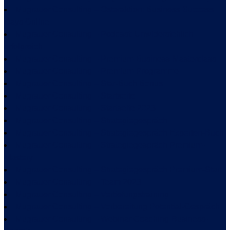
Mugrauer Consulting – Osteraktion: Business Success
Days Online
Mugrauer Consulting – Podcast: Unwiderstehlich
erfolgreich
Mugrauer Consulting – Premium-Business-Masterclass
Mugrauer Consulting – Premium-Programme
Mugrauer Consulting – Star-Buch Bonus
Mugrauer Consulting – Startseite
Mugrauer Consulting – Startseite 2023
Mugrauer Consulting – Strategiegespräch
Mugrauer Consulting – Strategiegespräch Experten-Buch
Mugrauer Consulting – Strategiegespräch Premium-
Mastery
Mugrauer Consulting – Strategiegespräch Premium-Start
Mugrauer Consulting – Team 2023
Mugrauer Consulting – Vertiefungstraining
Mugrauer Consulting – Vorbereitung Potential-Gespräch
Mugrauer Consulting – Webinar Coaching-Business-