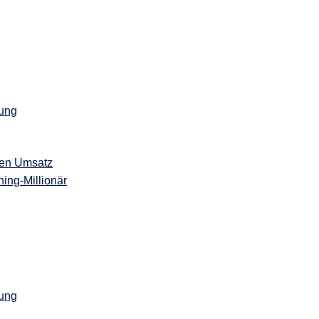
fung
gen Umsatz
ing-Millionär
fung