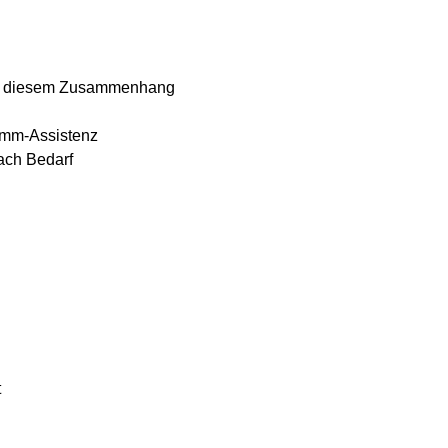
t in diesem Zusammenhang
amm-Assistenz
ach Bedarf
t