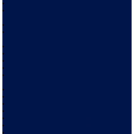
Mugrauer Consulting – Job: Marketing-Coach (m/w/d)
Mugrauer Consulting – Job: Mediengestalter für
Videocontent (m/w/d)
Mugrauer Consulting – Job: Opener (m/w/d)
Mugrauer Consulting – Job: Positionierungs-Coach
(m/w/d)
Mugrauer Consulting – Job: Premium-Verkäufer (m/w/d)
Mugrauer Consulting – Job: Qualifizierer (m/w/d)
Mugrauer Consulting – Job: Telefonverkauf (m/w/d)
Mugrauer Consulting – Job: Verkaufsleitung (m/w/d)
Mugrauer Consulting – Job: Videograph für Standort
Liechtenstein
Mugrauer Consulting – Karriere & Jobs
Mugrauer Consulting – Karriere & Jobs Signout
Mugrauer Consulting – Kundenstimmen
Mugrauer Consulting – Kundenstimmen 2020
Mugrauer Consulting – Motivationsletter
Mugrauer Consulting – Motivationsletter Signout
Mugrauer Consulting – Mugrauer Kinderglück Stiftung