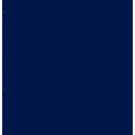
Erfolgreiche Anmeldung Live-Workshop
Erfolgs-Interviews
Facebook Gruppe LP
Impressum
Live Interview mit Martin Zoller
Mugrauer Consulting – Blog
Mugrauer Consulting – BSD 2023 Signout
Mugrauer Consulting – BSD Online Buch-Dankeseite
Mugrauer Consulting – BSD Online Dankeseite
Mugrauer Consulting – BSD Online VIP-Dankeseite
Mugrauer Consulting – BSD-Kundenempfehlungen
Mugrauer Consulting – Business Success Days Online
Kris
Mugrauer Consulting – Dein Glücks-Bundle
Mugrauer Consulting – Job: Ad-Manager (m/w/d)
Mugrauer Consulting – Job: Assistenz Backoffice (m/w/d)
Mugrauer Consulting – Job: Assistenz Social Media
(m/w/d)
Mugrauer Consulting – Job: Grafikdesigner (m/w/d)