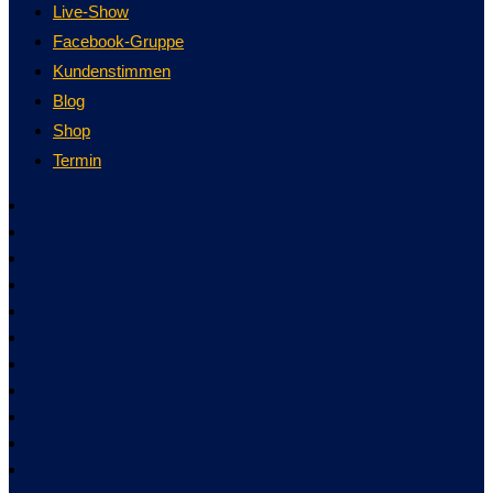
Live-Show
Facebook-Gruppe
Kundenstimmen
Blog
Shop
Termin
AGB
Aufzeichnung Live Interview mit Martin Zoller
Bestätigung Warteliste für Workshop mit Martin Zoller
Buch – Das perfekte Coaching-Business
Business Success Days Online
Datenschutzerklärung
Deine Berufung
Entfalte Dein volles Potenzial – Strategie
Entfalte Dein volles Potenzial – Strategie – Mail
Entfalte Dein volles Potenzial – Strategie 2.0
Erfolgreiche Anmeldung Live-Interview