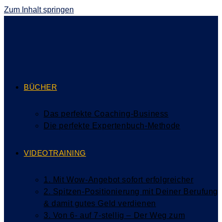
Zum Inhalt springen
BÜCHER
Das perfekte Coaching-Business
Die perfekte Expertenbuch-Methode
VIDEOTRAINING
1. Mit Wow-Angebot sofort erfolgreicher
2. Spitzen-Positionierung mit Deiner Berufung
& damit gutes Geld verdienen
3. Von 6- auf 7-stellig – Der Weg zum