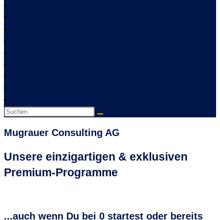
Mugrauer Consulting AG – Termin-Mastery
Mugrauer Consulting AG – Termin-STAR-Potential
Mugrauer Consulting AG – Termin-Start
NEU im Programm
Positionierungs-Selbsttest Strategiegespräch
Testseite Neustart 2026
Whitelist
Workshop mit Martin Zoller – Warteliste
Workshop Serie
Mugrauer Consulting AG
Unsere einzigartigen & exklusiven
Premium-Programme
...auch wenn Du bei 0 startest oder bereits