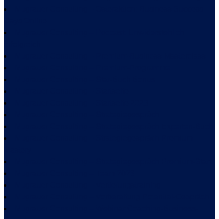
Mugrauer Consulting – Osteraktion: Business Success
Days Online
Mugrauer Consulting – Podcast: Unwiderstehlich
erfolgreich
Mugrauer Consulting – Premium-Business-Masterclass
Mugrauer Consulting – Premium-Programme
Mugrauer Consulting – Star-Buch Bonus
Mugrauer Consulting – Startseite
Mugrauer Consulting – Startseite 2023
Mugrauer Consulting – Strategiegespräch
Mugrauer Consulting – Strategiegespräch Experten-Buch
Mugrauer Consulting – Strategiegespräch Premium-
Mastery
Mugrauer Consulting – Strategiegespräch Premium-Start
Mugrauer Consulting – Team 2023
Mugrauer Consulting – Vertiefungstraining
Mugrauer Consulting – Vorbereitung Potential-Gespräch
Mugrauer Consulting – Webinar Coaching-Business-