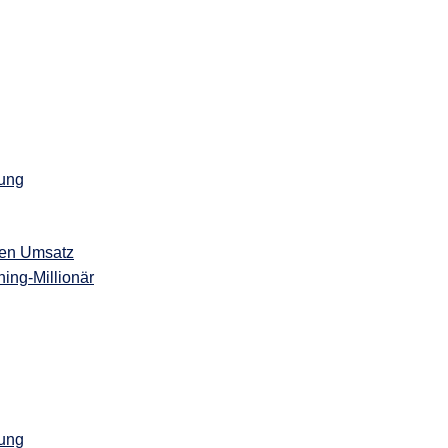
fung
gen Umsatz
ing-Millionär
fung