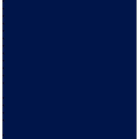
Erfolgreiche Anmeldung Live-Workshop
Erfolgs-Interviews
Facebook Gruppe LP
Impressum
Live Interview mit Martin Zoller
Mugrauer Consulting – Blog
Mugrauer Consulting – BSD 2023 Signout
Mugrauer Consulting – BSD Online Buch-Dankeseite
Mugrauer Consulting – BSD Online Dankeseite
Mugrauer Consulting – BSD Online VIP-Dankeseite
Mugrauer Consulting – BSD-Kundenempfehlungen
Mugrauer Consulting – Business Success Days Online
Kris
Mugrauer Consulting – Dein Glücks-Bundle
Mugrauer Consulting – Job: Ad-Manager (m/w/d)
Mugrauer Consulting – Job: Assistenz Backoffice (m/w/d)
Mugrauer Consulting – Job: Assistenz Social Media
(m/w/d)
Mugrauer Consulting – Job: Grafikdesigner (m/w/d)