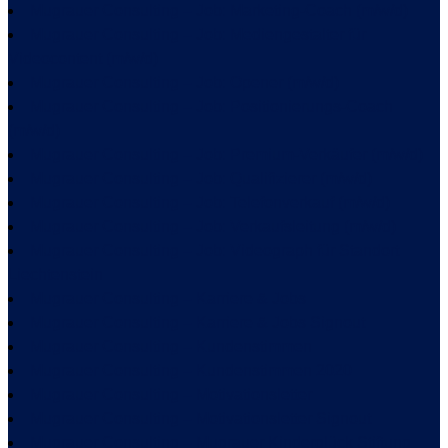
Mugrauer Consulting – Job: Marketing-Coach (m/w/d)
Mugrauer Consulting – Job: Mediengestalter für
Videocontent (m/w/d)
Mugrauer Consulting – Job: Opener (m/w/d)
Mugrauer Consulting – Job: Positionierungs-Coach
(m/w/d)
Mugrauer Consulting – Job: Premium-Verkäufer (m/w/d)
Mugrauer Consulting – Job: Qualifizierer (m/w/d)
Mugrauer Consulting – Job: Telefonverkauf (m/w/d)
Mugrauer Consulting – Job: Verkaufsleitung (m/w/d)
Mugrauer Consulting – Job: Videograph für Standort
Liechtenstein
Mugrauer Consulting – Karriere & Jobs
Mugrauer Consulting – Karriere & Jobs Signout
Mugrauer Consulting – Kundenstimmen
Mugrauer Consulting – Kundenstimmen 2020
Mugrauer Consulting – Motivationsletter
Mugrauer Consulting – Motivationsletter Signout
Mugrauer Consulting – Mugrauer Kinderglück Stiftung