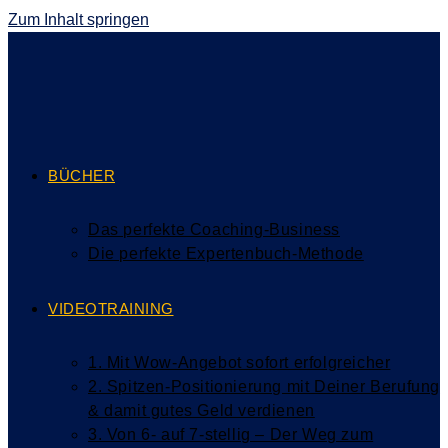
Zum Inhalt springen
BÜCHER
Das perfekte Coaching-Business
Die perfekte Expertenbuch-Methode
VIDEOTRAINING
1. Mit Wow-Angebot sofort erfolgreicher
2. Spitzen-Positionierung mit Deiner Berufung
& damit gutes Geld verdienen
3. Von 6- auf 7-stellig – Der Weg zum