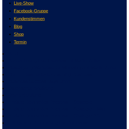
Live-Show
Facebook-Gruppe
Kundenstimmen
Blog
Shop
Termin
AGB
Aufzeichnung Live Interview mit Martin Zoller
Bestätigung Warteliste für Workshop mit Martin Zoller
Buch – Das perfekte Coaching-Business
Business Success Days Online
Datenschutzerklärung
Deine Berufung
Entfalte Dein volles Potenzial – Strategie
Entfalte Dein volles Potenzial – Strategie – Mail
Entfalte Dein volles Potenzial – Strategie 2.0
Erfolgreiche Anmeldung Live-Interview