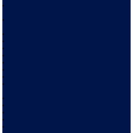
Mugrauer Consulting – Osteraktion: Business Success
Days Online
Mugrauer Consulting – Podcast: Unwiderstehlich
erfolgreich
Mugrauer Consulting – Premium-Business-Masterclass
Mugrauer Consulting – Premium-Programme
Mugrauer Consulting – Star-Buch Bonus
Mugrauer Consulting – Startseite
Mugrauer Consulting – Startseite 2023
Mugrauer Consulting – Strategiegespräch
Mugrauer Consulting – Strategiegespräch Experten-Buch
Mugrauer Consulting – Strategiegespräch Premium-
Mastery
Mugrauer Consulting – Strategiegespräch Premium-Start
Mugrauer Consulting – Team 2023
Mugrauer Consulting – Vertiefungstraining
Mugrauer Consulting – Vorbereitung Potential-Gespräch
Mugrauer Consulting – Webinar Coaching-Business-