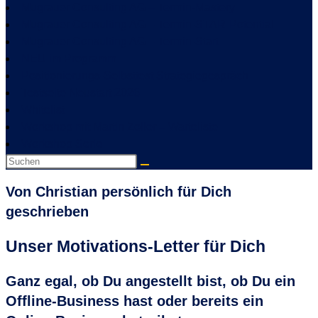
Mugrauer Consulting AG – Termin-Mastery
Mugrauer Consulting AG – Termin-STAR-Potential
Mugrauer Consulting AG – Termin-Start
NEU im Programm
Positionierungs-Selbsttest Strategiegespräch
Testseite Neustart 2026
Whitelist
Workshop mit Martin Zoller – Warteliste
Workshop Serie
Von Christian persönlich für Dich
geschrieben
Unser
Motivations-Letter
für Dich
Ganz egal, ob Du angestellt bist, ob Du ein
Offline-Business hast oder bereits ein