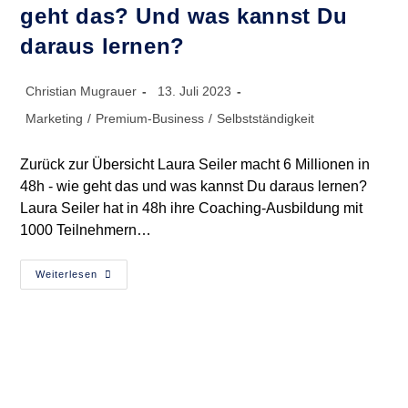
geht das? Und was kannst Du
daraus lernen?
Beitrags-
Beitrag
Christian Mugrauer
13. Juli 2023
Autor:
veröffentlicht:
Beitrags-
Marketing
/
Premium-Business
/
Selbstständigkeit
Kategorie:
Zurück zur Übersicht Laura Seiler macht 6 Millionen in
48h - wie geht das und was kannst Du daraus lernen?
Laura Seiler hat in 48h ihre Coaching-Ausbildung mit
1000 Teilnehmern…
Laura
Weiterlesen
Seiler
Macht
6
Millionen
In
48h
Mit
1000
Teilnehmern
–