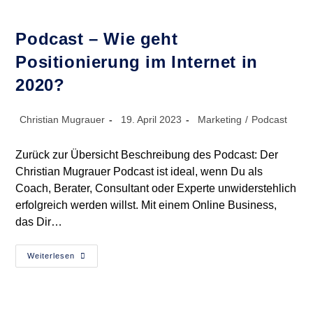
Podcast – Wie geht
Positionierung im Internet in
2020?
Beitrags-
Beitrag
Beitrags-
Christian Mugrauer
19. April 2023
Marketing
/
Podcast
Autor:
veröffentlicht:
Kategorie:
Zurück zur Übersicht Beschreibung des Podcast: Der
Christian Mugrauer Podcast ist ideal, wenn Du als
Coach, Berater, Consultant oder Experte unwiderstehlich
erfolgreich werden willst. Mit einem Online Business,
das Dir…
Podcast
Weiterlesen
–
Wie
Geht
Positionierung
Im