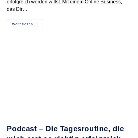
erfolgreich werden willst. Mit einem Online Business,
das Dir…
Podcast
Weiterlesen
–
Wie
Werde
Ich
Selfmade
Millionär?
Podcast – Die Tagesroutine, die