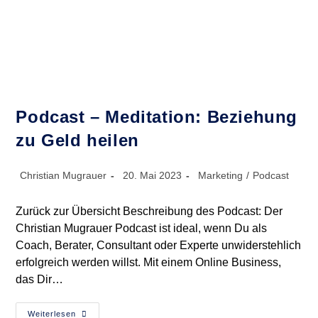
Kannst
Podcast – Meditation: Beziehung
zu Geld heilen
Beitrags-
Beitrag
Beitrags-
Christian Mugrauer
20. Mai 2023
Marketing
/
Podcast
Autor:
veröffentlicht:
Kategorie:
Zurück zur Übersicht Beschreibung des Podcast: Der
Christian Mugrauer Podcast ist ideal, wenn Du als
Coach, Berater, Consultant oder Experte unwiderstehlich
erfolgreich werden willst. Mit einem Online Business,
das Dir…
Podcast
Weiterlesen