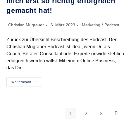
mich erst so richtig erfolgreich
gemacht hat!
Beitrags-
Beitrag
Beitrags-
Christian Mugrauer
6. März 2023
Marketing
/
Podcast
Autor:
veröffentlicht:
Kategorie:
Zurück zur Übersicht Beschreibung des Podcast: Der
Christian Mugrauer Podcast ist ideal, wenn Du als
Coach, Berater, Consultant oder Experte unwiderstehlich
erfolgreich werden willst. Mit einem Online Business,
das Dir…
Podcast
Weiterlesen
–
Die
Tagesroutine,
Die
Mich
Erst
So
1
2
3
Zur näch
Richtig
Erfolgreich
Gemacht
Hat!