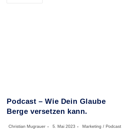
–
Meditation:
Beziehung
Zu
Geld
Heilen
Podcast – Wie Dein Glaube
Berge versetzen kann.
Beitrags-
Beitrag
Beitrags-
Christian Mugrauer
5. Mai 2023
Marketing
/
Podcast
Autor:
veröffentlicht:
Kategorie: