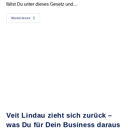
fällst Du unter dieses Gesetz und…
So
Weiterlesen
Schützt
Du
Dich
Vor
Dem
FernUSG!
[GEFAHR
FÜR
JEDEN
ONLINE-
COACH]
Veit Lindau zieht sich zurück –
was Du für Dein Business daraus