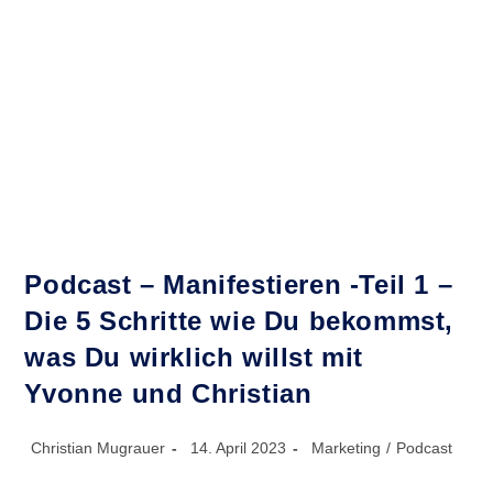
Internet
In
2020?
Podcast – Manifestieren -Teil 1 –
Die 5 Schritte wie Du bekommst,
was Du wirklich willst mit
Yvonne und Christian
Beitrags-
Beitrag
Beitrags-
Christian Mugrauer
14. April 2023
Marketing
/
Podcast
Autor:
veröffentlicht:
Kategorie: