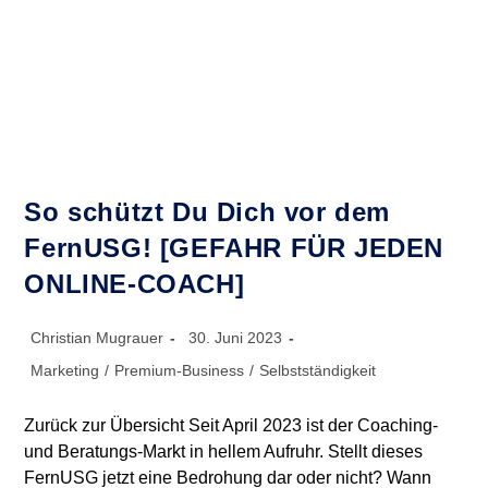
Wie
Geht
Das?
Und
Was
Kannst
Du
Daraus
Lernen?
So schützt Du Dich vor dem
FernUSG! [GEFAHR FÜR JEDEN
ONLINE-COACH]
Beitrags-
Beitrag
Christian Mugrauer
30. Juni 2023
Autor:
veröffentlicht:
Beitrags-
Marketing
/
Premium-Business
/
Selbstständigkeit
Kategorie:
Zurück zur Übersicht Seit April 2023 ist der Coaching-
und Beratungs-Markt in hellem Aufruhr. Stellt dieses
FernUSG jetzt eine Bedrohung dar oder nicht? Wann