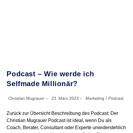
Als
Coach,
Berater
Oder
Experte
Podcast – Wie werde ich
Selfmade Millionär?
Beitrags-
Beitrag
Beitrags-
Christian Mugrauer
23. März 2023
Marketing
/
Podcast
Autor:
veröffentlicht:
Kategorie:
Zurück zur Übersicht Beschreibung des Podcast: Der
Christian Mugrauer Podcast ist ideal, wenn Du als
Coach, Berater, Consultant oder Experte unwiderstehlich