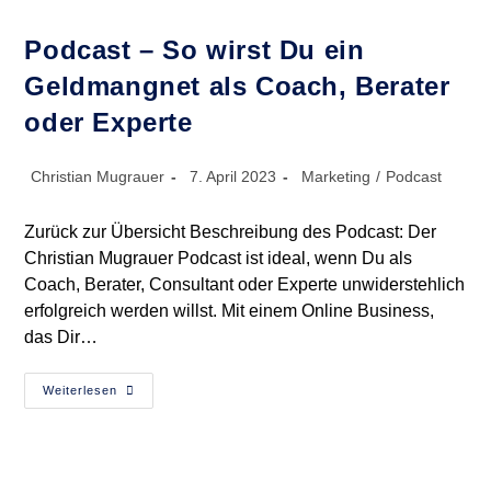
Podcast – So wirst Du ein
Geldmangnet als Coach, Berater
oder Experte
Beitrags-
Beitrag
Beitrags-
Christian Mugrauer
7. April 2023
Marketing
/
Podcast
Autor:
veröffentlicht:
Kategorie:
Zurück zur Übersicht Beschreibung des Podcast: Der
Christian Mugrauer Podcast ist ideal, wenn Du als
Coach, Berater, Consultant oder Experte unwiderstehlich
erfolgreich werden willst. Mit einem Online Business,
das Dir…
Podcast
Weiterlesen
–
So
Wirst
Du
Ein
Geldmangnet