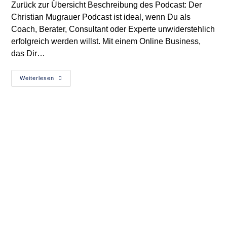
Zurück zur Übersicht Beschreibung des Podcast: Der
Christian Mugrauer Podcast ist ideal, wenn Du als
Coach, Berater, Consultant oder Experte unwiderstehlich
erfolgreich werden willst. Mit einem Online Business,
das Dir…
Podcast
Weiterlesen
–
Manifestieren
-
Teil
1
–
Die
5
Schritte
Wie
Du
Bekommst,
Was
Du
Wirklich
Willst
Mit
Yvonne
Und
Christian