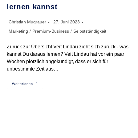
lernen kannst
Beitrags-
Beitrag
Christian Mugrauer
27. Juni 2023
Autor:
veröffentlicht:
Beitrags-
Marketing
/
Premium-Business
/
Selbstständigkeit
Kategorie:
Zurück zur Übersicht Veit Lindau zieht sich zurück - was
kannst Du daraus lernen? Veit Lindau hat vor ein paar
Wochen plötzlich angekündigt, dass er sich für
unbestimmte Zeit aus…
Veit
Weiterlesen
Lindau
Zieht
Sich
Zurück
–
Was
Du
Für
Dein
Business
Daraus
Lernen